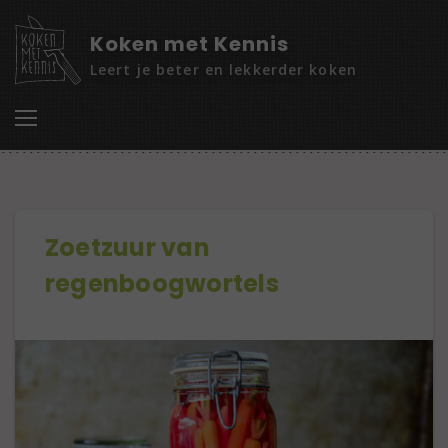
Koken met Kennis
Leert je beter en lekkerder koken
Zoetzuur van
regenboogwortels