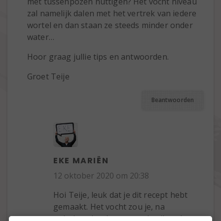
met tussenpozen nuttigen? Het vocht niveau
zal namelijk dalen met het vertrek van iedere
wortel en dan staan ze steeds minder onder
water…
Hoor graag jullie tips en antwoorden.
Groet Teije
Beantwoorden
EKE MARIËN
12 oktober 2020 om 20:38
Hoi Teije, leuk dat je dit recept hebt
gemaakt. Het vocht zou je, na
opkoken, her kunnen gebruiken. Je