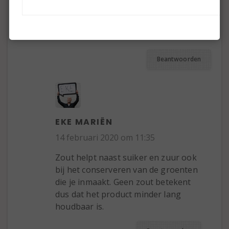
of smaak?
Vriendelijke groet,
Govert
Beantwoorden
EKE MARIËN
14 februari 2020 om 11:35
Zout helpt naast suiker en zuur ook
bij het conserveren van de groenten
die je inmaakt. Geen zout betekent
dus dat het product minder lang
houdbaar is.