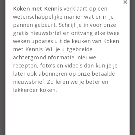
×
hoeft de wortels niet in 1 keer op te
Koken met Kennis
verklaart op een
eten. Als ze eenmaal een tijd in het
wetenschappelijke manier wat er in je
zuur staan dan kan er echt wel een
pannen gebeurt. Schrijf je in voor onze
stukje wortel boven het vocht
gratis nieuwsbrief en ontvang elke twee
uitkomen. Laat de wortels in ieder
weken updates uit de keuken van Koken
geval een weekje in de pot staan.
met Kennis. Wil je uitgebreide
achtergrondinformatie, nieuwe
Beantwoorden
recepten, foto’s en video’s dan kun je je
later ook abonneren op onze betaalde
nieuwsbrief. Zo leren we je beter en
lekkerder koken.
GOVERT MEIJERS
13 februari 2020 om 12:38
Ik heb bij een eerder (ander) recept geen zout
gebruikt. Maakt dat uit voor het inmaakproces