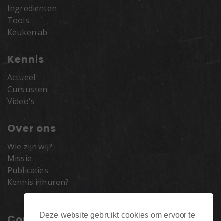
Ingrediënten
Tools
Keukenlab
Kennis
Actueel
Cursussen
Video's
Over ons
Wie zijn wij?
Missie
Publicaties
Kennis inhuren?
Deze website gebruikt cookies om ervoor te
Contact