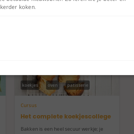
kkerder koken.
koekjes
oven
patisserie
Cursus
Het complete koekjescollege
Bakken is een heel secuur werkje; je