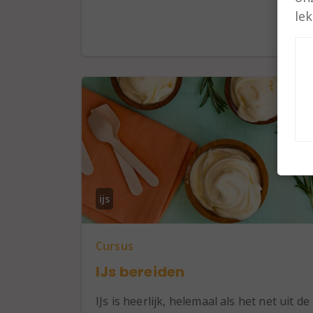
le
ijs
Cursus
IJs bereiden
IJs is heerlijk, helemaal als het net uit de