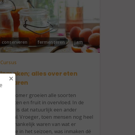
conserveren
fermenteren
jam
Cursus
Inmaken; alles over eten
×
bewaren
e
In de zomer groeien alle soorten
groenten en fruit in overvloed. In de
winter is dat natuurlijk een ander
verhaal. Vroeger, toen mensen nog heel
,
erg afhankelijk waren van wat er
groeide in het seizoen, was inmaken dé