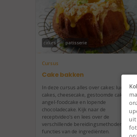
cakes
patisserie
Cursus
Cake bakken
Ko
In deze cursus alles over cakes: luchtige
man
cakes, cheesecake, gestoomde cake,
angel-foodcake en lopende
on
chocoladecake. Kijk naar de
up
receptvideo’s en lees over de
ui
verschillende bereidingsmethoden en
fo
functies van de ingrediënten.
on