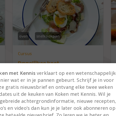
oven
snelkookpan
Cursus
Dagelijkse kost
ken met Kennis
verklaart op een wetenschappelijk
Lekker en gevarieerd koken hoeft niet
ier wat er in je pannen gebeurt. Schrijf je in voor
veel tijd te kosten als je efficiënt gebruik
maakt van je oven en een snelkookpan.
ze gratis nieuwsbrief en ontvang elke twee weken
Ook bespaar je kosten als je eet volgens
dates uit de keuken van Koken met Kennis. Wil je
de seizoenen. In deze cursus leg ik uit
tgebreide achtergrondinformatie, nieuwe recepten
hoe dat werkt.
to’s en video’s dan kun je je later ook abonneren op
ze betaalde nieuwsbrief. Zo leren we je beter en