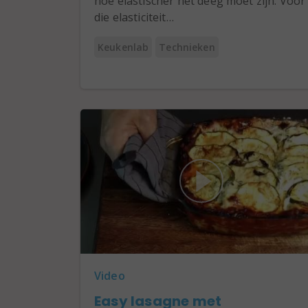
hoe elastischer het deeg moet zijn. Voor
die elasticiteit…
Keukenlab
Technieken
Video
Easy lasagne met