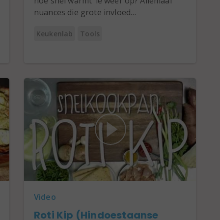
hoe snel warmt ‘ie weer op? Allemaal
nuances die grote invloed…
Keukenlab
Tools
Video
Roti Kip (Hindoestaanse