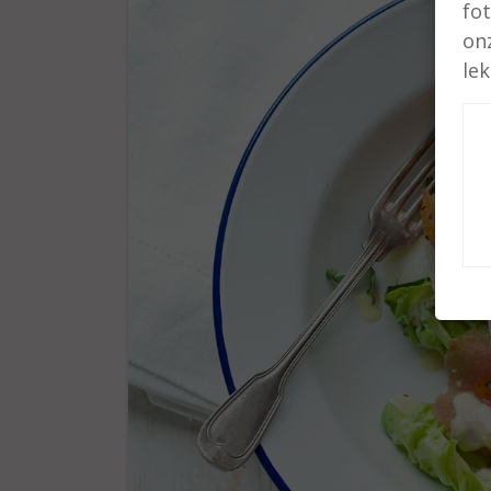
fo
on
le