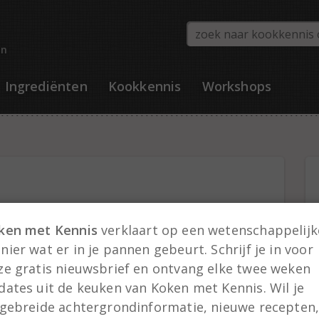
en
Ingrediënten
Kookkennis
Workshops
ken met Kennis
verklaart op een wetenschappelijk
ier wat er in je pannen gebeurt. Schrijf je in voor
ze gratis nieuwsbrief en ontvang elke twee weken
dates uit de keuken van Koken met Kennis. Wil je
tgebreide achtergrondinformatie, nieuwe recepten