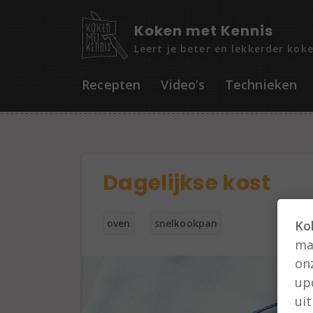
Koken met Kennis
Leert je beter en lekkerder kok
Recepten
Video’s
Technieken
Dagelijkse kost
oven
snelkookpan
Ko
man
on
up
ui