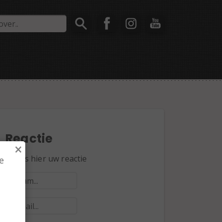
Reactie
×
Plaats hier uw reactie
e
,