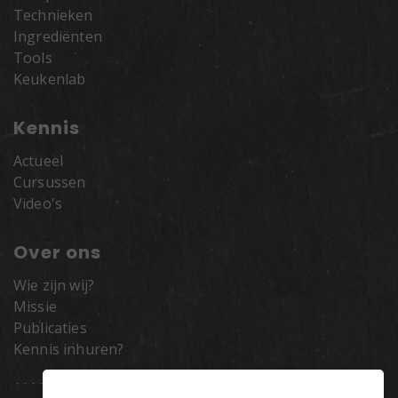
Technieken
Ingrediënten
Tools
Keukenlab
Kennis
Actueel
Cursussen
Video's
Over ons
Wie zijn wij?
Missie
Publicaties
Kennis inhuren?