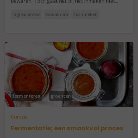
bewaren. Toch gaat het bij het inmaken niet…
Ingrediënten
Keukenlab
Technieken
fermenteren
groenten
Cursus
Fermentatie; een smaakvol proces