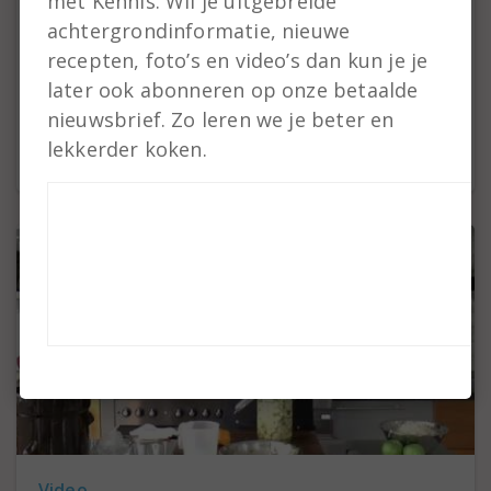
met Kennis. Wil je uitgebreide
Recept
achtergrondinformatie, nieuwe
recepten, foto’s en video’s dan kun je je
Gefermenteerde bloemkool
later ook abonneren op onze betaalde
Lekker voor door salades of als rauwkost met
nieuwsbrief. Zo leren we je beter en
een dipje
lekkerder koken.
Video