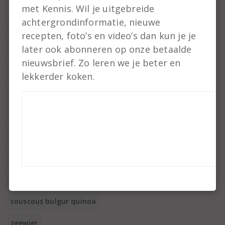
met Kennis. Wil je uitgebreide
achtergrondinformatie, nieuwe
roken
recepten, foto’s en video’s dan kun je je
later ook abonneren op onze betaalde
snoep
nieuwsbrief. Zo leren we je beter en
koekjes
lekkerder koken.
magnetron
Marineren
hartige taart
wokken
sous vide
couscous bulgur quinoa
zeewier