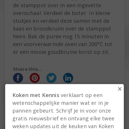
de stamppot over in een ingevette
ovenschaal. Verdeel de boter in kleine
stukjes en verdeel deze samen met de
kaas en broodkruim over de stamppot
heen. Bak de puree nog 15 minuten in
een voorverwarmde oven van 200°C tot
er een mooie goudbruine korst op zit.
Share this...
×
Koken met Kennis
verklaart op een
wetenschappelijke manier wat er in je
pannen gebeurt. Schrijf je in voor onze
gratis nieuwsbrief en ontvang elke twee
weken updates uit de keuken van Koken
Tags