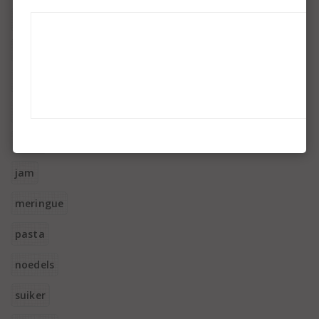
sous vide
couscous bulgur quinoa
zeewier
polenta
pizza
jam
meringue
pasta
noedels
suiker