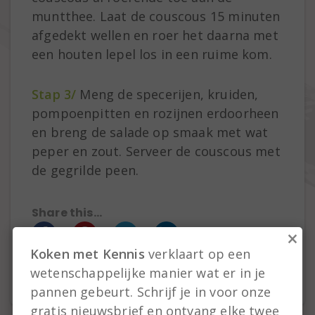
muntthee. Laat de couscous 15 minuten
afgedekt wellen en roer het daarna met
een houten lepel los in een ruime kom.
Stap 3/
Meng de specerijen, kruiden,
pompoenpitten en rozijnen erdoorheen
en breng de salade op smaak met wat
peper en zout. Serveer de couscous met
de gegrilde peen.
Share this...
×
Koken met Kennis
verklaart op een
wetenschappelijke manier wat er in je
pannen gebeurt. Schrijf je in voor onze
gratis nieuwsbrief en ontvang elke twee