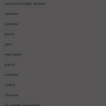
couscous bulgur quinoa
zeewier
polenta
pizza
jam
meringue
pasta
noedels
suiker
chocola
ijs zonder ijsmachine