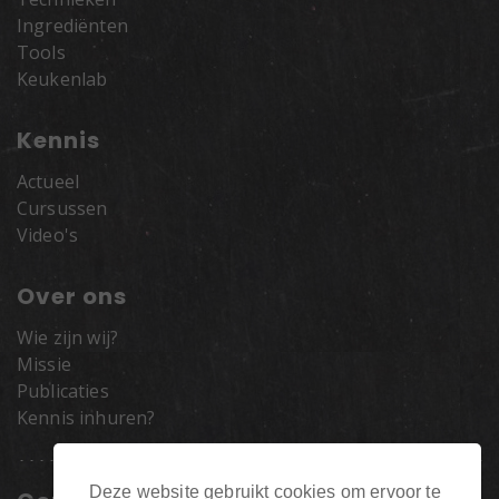
Ingrediënten
Tools
Keukenlab
Kennis
Actueel
Cursussen
Video's
Over ons
Wie zijn wij?
Missie
Publicaties
Kennis inhuren?
Deze website gebruikt cookies om ervoor te