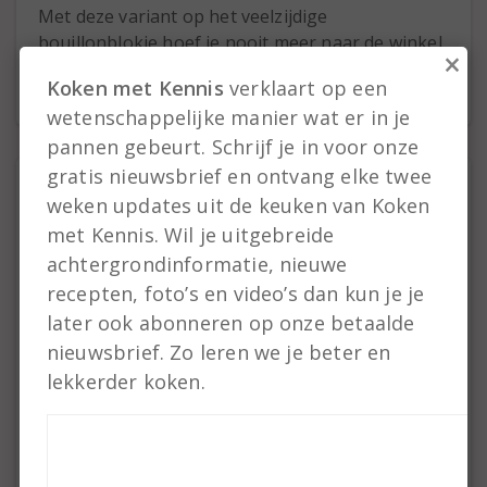
Met deze variant op het veelzijdige
bouillonblokje hoef je nooit meer naar de winkel
×
voor een smaakversterker!
Koken met Kennis
verklaart op een
wetenschappelijke manier wat er in je
pannen gebeurt. Schrijf je in voor onze
gratis nieuwsbrief en ontvang elke twee
weken updates uit de keuken van Koken
Reactie
met Kennis. Wil je uitgebreide
Plaats hier uw reactie
achtergrondinformatie, nieuwe
recepten, foto’s en video’s dan kun je je
later ook abonneren op onze betaalde
nieuwsbrief. Zo leren we je beter en
lekkerder koken.