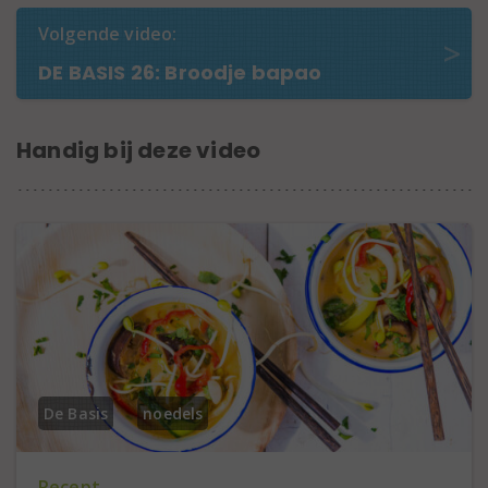
Volgende video:
DE BASIS 26: Broodje bapao
Handig bij deze video
De Basis
noedels
Recept