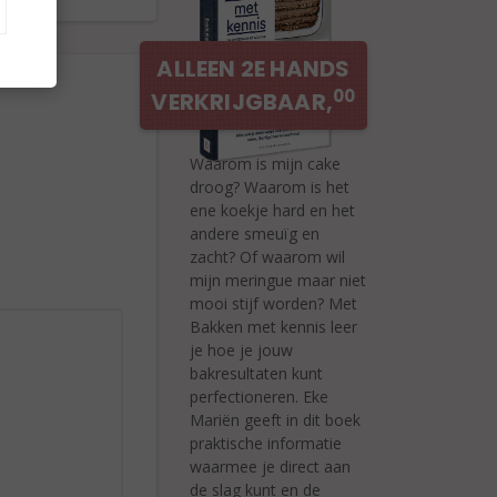
ALLEEN 2E HANDS
00
VERKRIJGBAAR,
Waarom is mijn cake
droog? Waarom is het
ene koekje hard en het
andere smeuïg en
zacht? Of waarom wil
mijn meringue maar niet
mooi stijf worden? Met
Bakken met kennis leer
je hoe je jouw
bakresultaten kunt
perfectioneren. Eke
Mariën geeft in dit boek
praktische informatie
waarmee je direct aan
de slag kunt en de