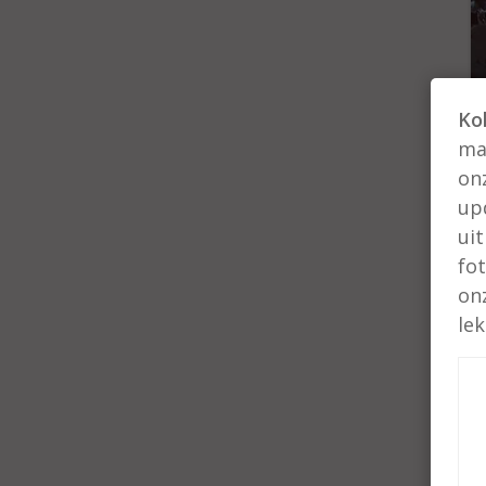
Ko
man
on
up
ui
fo
on
le