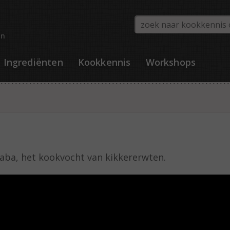
en
Ingrediënten
Kookkennis
Workshops
aba, het kookvocht van kikkererwten.