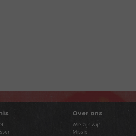
nis
Over ons
el
Wie zijn wij?
ssen
Missie