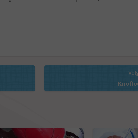
Vol
Knoflo