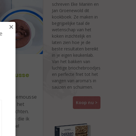
schreven Eke Mariën en
Jan Groenewold dit
kookboek. Ze maken in
begrijpelijke taal de
×
wetenschap van het
sserie
e
koken inzichtelijk en
laten zien hoe je de
beste resultaten bereikt
in je eigen keukenlab.
Van het bakken van
,
luchtige briochebroodjes
comousse
en perfecte friet tot het
vangen van aroma's in
aba
sauzen en schuimen.
chocolademousse
Koop nu >
uafabe, het
eulvruchten.
ousse die ik
t nu toe!