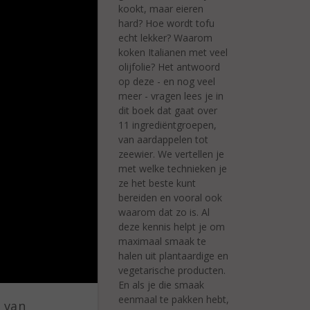
kookt, maar eieren
hard? Hoe wordt tofu
echt lekker? Waarom
koken Italianen met veel
olijfolie? Het antwoord
op deze - en nog veel
meer - vragen lees je in
dit boek dat gaat over
11 ingrediëntgroepen,
van aardappelen tot
zeewier. We vertellen je
met welke technieken je
ze het beste kunt
bereiden en vooral ook
waarom dat zo is. Al
deze kennis helpt je om
maximaal smaak te
halen uit plantaardige en
vegetarische producten.
En als je die smaak
eenmaal te pakken hebt,
t van