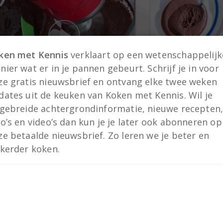
chocola
pati
ken met Kennis
verklaart op een wetenschappelijk
ier wat er in je pannen gebeurt. Schrijf je in voor
peulvruchten
ze gratis nieuwsbrief en ontvang elke twee weken
dates uit de keuken van Koken met Kennis. Wil je
Video
Recept
tgebreide achtergrondinformatie, nieuwe recepten
to’s en video’s dan kun je je later ook abonneren op
Vegan chocomousse
Vegan cho
ze betaalde nieuwsbrief. Zo leren we je beter en
met aquafaba
met aquaf
kkerder koken.
Veganistische chocolademousse
Veganistische 
op basis van aquafaba.
op basis van aq
kookvocht van p
De beste veganm
heb geproefd to