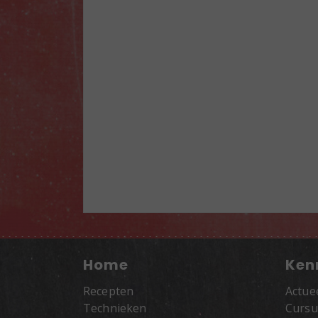
Home
Ken
Recepten
Actue
Technieken
Cursu