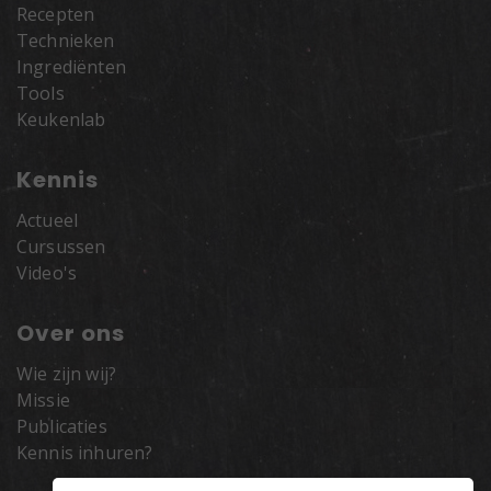
Recepten
Technieken
Ingrediënten
Tools
Keukenlab
Kennis
Actueel
Cursussen
Video's
Over ons
Wie zijn wij?
Missie
Publicaties
Kennis inhuren?