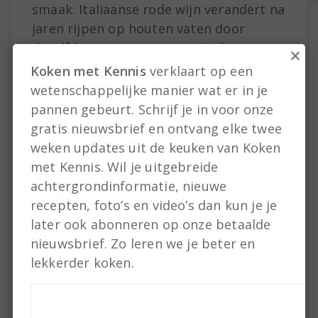
smaak. Italiaanse rode wijn verandert na
jaren rijpen op houten vaten door
dezelfde reacties in aromatische
×
balsamicoazijn. Maar ook in potten,
Koken met Kennis
verklaart op een
zakjes en pakjes voltrekken de reacties
wetenschappelijke manier wat er in je
zich na verloop van tijd en ze kunnen de
pannen gebeurt. Schrijf je in voor onze
smaak van een product onbedoeld
gratis nieuwsbrief en ontvang elke twee
veranderen. De levensmiddelenindustrie
weken updates uit de keuken van Koken
is daarom niet altijd blij met de
met Kennis. Wil je uitgebreide
Maillard-reacties. Om ze tegen te gaan,
achtergrondinformatie, nieuwe
worden er daarom vaak zure
recepten, foto’s en video’s dan kun je je
ingrediënten toegevoegd aan houdbare
later ook abonneren op onze betaalde
levensmiddelen, bijvoorbeeld
nieuwsbrief. Zo leren we je beter en
ascorbinezuur, beter bekend als
lekkerder koken.
vitamine C. Zuren remmen het verloop
van de Maillard-reacties. Je kunt die
wetenschap ook thuis in de keuken