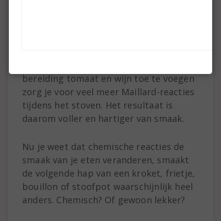
toepassen. Zure ingrediënten zoals wijn
en tomaten kom je vaak tegen in
stoofpotten, denk aan boeuf
bourguignon. Door eerst het vlees gaar
te stoven en pas aan het einde van de
bereiding tomaat en wijn toe te voegen
zorg je voor veel meer Maillard-reacties
tijdens het stoven. Het resultaat is
daarom voller en hartiger van smaak.
Nu je weet dat chemische reacties de
smaak van je eten veranderen, smaakt
de volgende hap van een kroket, frietje,
bouillon of stoofpot waarschijnlijk heel
anders. Chemisch? Of gewoon lekker?