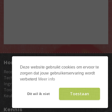
Home
Deze website gebruikt cookies om ervoor te
Recepten
zorgen dat jouw gebruikerservaring wordt
Technieken
verbeterd
Meer info
Ingrediënten
Tools
Toestaan
Dit wil ik niet
Keukenlab
Kennis