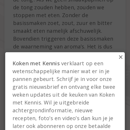
de tong zouden hebben, zouden we
stoppen met eten. Zonder de
basissmaken zoet, zout, zuur en bitter
smaakt eten namelijk afschuwelijk.
Bovendien triggeren deze basissmaken
de waarneming van aroma’s. Het is dus
interessant om meer te weten te komen
×
over de tong. Dit smaakorgaan kan veel
Koken met Kennis
verklaart op een
meer dan de vier smaken herkennen. Zo
wetenschappelijke manier wat er in je
is er de mysterieuze vijfde smaak
pannen gebeurt. Schrijf je in voor onze
‘umami’en zelfs een zesde
gratis nieuwsbrief en ontvang elke twee
smaaksensatie: oleogustus, de smaak
weken updates uit de keuken van Koken
van olie en vet. Ook kent de tong
met Kennis. Wil je uitgebreide
vervreemdende smaakhallucinaties,
achtergrondinformatie, nieuwe
zoals na het eten van de mirakelbes.
recepten, foto’s en video’s dan kun je je
Met een beetje kennis over de
later ook abonneren op onze betaalde