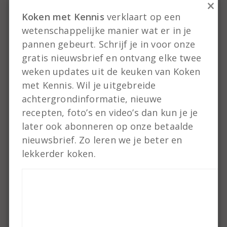
×
hem in de schil en pel hem eventueel
Koken met Kennis
verklaart op een
daarna.
wetenschappelijke manier wat er in je
pannen gebeurt. Schrijf je in voor onze
Loskokende of (licht) kruimige
aardappelsoorten
gratis nieuwsbrief en ontvang elke twee
weken updates uit de keuken van Koken
Agria
Vaste tot lichtbloemige late
met Kennis. Wil je uitgebreide
aardappel. Wat mij betreft de beste
achtergrondinformatie, nieuwe
frietaardappel. Ook biologisch
recepten, foto’s en video’s dan kun je je
verkrijgbaar maar die zijn stukken
later ook abonneren op onze betaalde
kleiner en daarom wat minder handig
nieuwsbrief. Zo leren we je beter en
voor frieten.
(op foto staan bio agria)
lekkerder koken.
Alpha.
Mooie kruimige aardappel. Al in
het voorjaar te krijgen uit het
buitenland maar van oorsprong een late
soort. Ook goed biologisch verkrijgbaar.