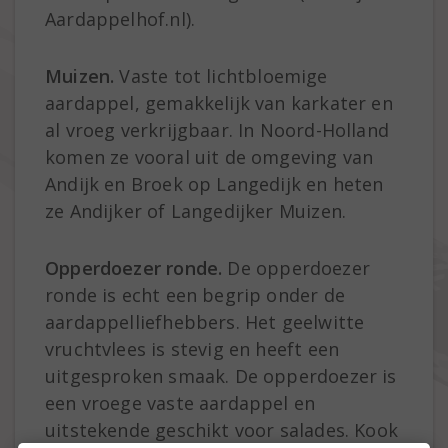
Aardappelhof.nl).
Muizen.
Vaste tot lichtbloemige
aardappel, gemakkelijk van karkater en
al vroeg verkrijgbaar. In Noord-Holland
komen ze vooral uit de omgeving van
Andijk en Broek op Langedijk en heten
ze Andijker of Langedijker Muizen.
Opperdoezer ronde.
De opperdoezer
ronde is echt een begrip onder de
aardappelliefhebbers. Het geelwitte
vruchtvlees is stevig en heeft een
uitgesproken smaak. De opperdoezer is
een vroege vaste aardappel en
uitstekende geschikt voor salades. Kook