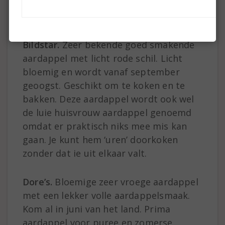
Lekker voor om te pureren of te koken.
(
bio Alpha)
Bildstar.
Zeer bekende goed smakende
aardappel met licht rode schil. Licht
bloemig en wordt vanaf september
geoogst. Geschikt om te koken en te
bakken. Deze aardappel wordt ook wel
de luie huisvrouw aardappel genoemd
omdat er praktisch niks mee mis kan
gaan. Je kunt hem ‘uren’ doorkoken
zonder dat ie uit elkaar valt.
Dore’s.
Bloemige zeer vroege aardappel
met een lekker volle aardappelsmaak.
Kom al in juni van het land. Prima
aardappel voor puree en zomerse