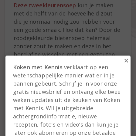
Deze tweekleurensoep
kun je maken
met de helft van de hoeveelheid zout
die je normaal nodig zou hebben voor
een goede smaak. Hoe dat kan? Door de
roodgekleurde bietensoep helemaal
zonder zout te maken en deze in het
bord af te wisselen met een gezouten
×
groene waterkerssoep. Het contrast in
Koken met Kennis
verklaart op een
zoutgehalte tussen beide soepen
wetenschappelijke manier wat er in je
verhoogt de zoutbeleving waardoor je
pannen gebeurt. Schrijf je in voor onze
in totaal minder zout nodig hebt.
gratis nieuwsbrief en ontvang elke twee
weken updates uit de keuken van Koken
De recept link staat hieronder.
met Kennis. Wil je uitgebreide
achtergrondinformatie, nieuwe
Share this...
recepten, foto’s en video’s dan kun je je
later ook abonneren op onze betaalde